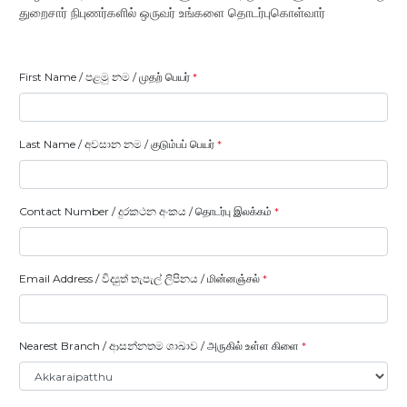
துறைசார் நிபுணர்களில் ஒருவர் உங்களை தொடர்புகொள்வார்
First Name / පළමු නම / முதற் பெயர்
*
Last Name / අවසාන නම / குடும்பப் பெயர்
*
Contact Number / දුරකථන අංකය / தொடர்பு இலக்கம்
*
Email Address / විද්‍යුත් තැපැල් ලිපිනය / மின்னஞ்சல்
*
Nearest Branch / ආසන්නතම ශාඛාව / அருகில் உள்ள கிளை
*