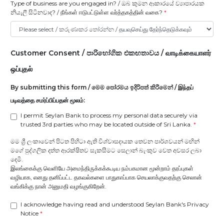
Type of business are you engaged in? / ඔබ කුමන ආකාරයේ ව්‍යාපාරයක
නියැලී සිටිනවාද? / நீங்கள் ஈடுபட்டுள்ள வர்த்தகத்தின் வகை?
*
Customer Consent / පාරිභෝගික එකඟතාවය / வாடிக்கையாளர்
ஒப்புதல்
By submitting this form / මෙම පෝරමය ඉදිරිපත් කිරීමෙන් / இந்தப்
படிவத்தை சமர்ப்பிப்பதன் மூலம்:
I permit Seylan Bank to process my personal data securely via
trusted 3rd parties who may be located outside of Sri Lanka.
*
මම ශ්‍රී ලංකාවෙන් පිටත පිහිටා ඇති විශ්වාසදායක තෙවන පාර්ශවයන් මඟින්
මගේ පුද්ගලික දත්ත ආරක්ෂිතව සැකසීමට සෙලාන් බැංකුව වෙත අවසර ලබා
දෙමි.
இலங்கைக்கு வெளியே அமைந்திருக்கக்கூடிய நம்பகமான மூன்றாம் தரப்புகள்
வழியாக, எனது தனிப்பட்ட தகவல்களை பாதுகாப்பாக செயலாக்குவதற்கு செலான்
வங்கிக்கு நான் அனுமதி வழங்குகிறேன்.
I acknowledge having read and understood Seylan Bank's Privacy
Notice
*