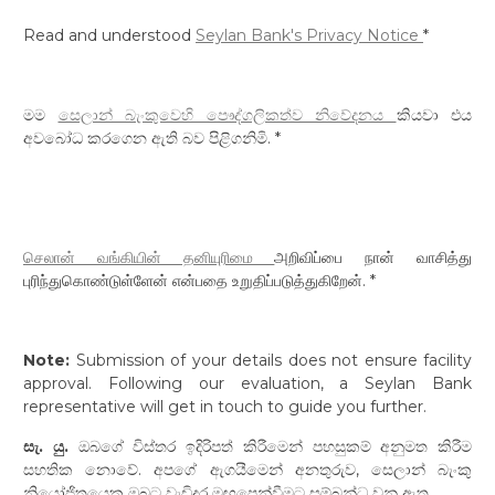
Read and understood
Seylan Bank's Privacy Notice
*
මම
සෙලාන් බැංකුවෙහි පෞද්ගලිකත්ව නිවේදනය
කියවා එය
අවබෝධ කරගෙන ඇති බව පිළිගනිමි. *
செலான் வங்கியின் தனியுரிமை
அறிவிப்பை நான் வாசித்து
புரிந்துகொண்டுள்ளேன் என்பதை உறுதிப்படுத்துகிறேன். *
Note:
Submission of your details does not ensure facility
approval. Following our evaluation, a Seylan Bank
representative will get in touch to guide you further.
සැ. යු.
ඔබගේ විස්තර ඉදිරිපත් කිරීමෙන් පහසුකම් අනුමත කිරීම
සහතික නොවේ. අපගේ ඇගයීමෙන් අනතුරුව, සෙලාන් බැංකු
නියෝජිතයෙකු ඔබට වැඩිදුර මඟපෙන්වීමට සම්බන්ධ වනු ඇත.