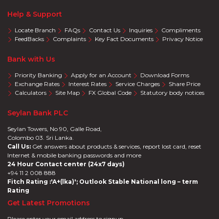
Help & Support
Locate Branch
FAQs
Contact Us
Inquiries
Compliments
FeedBacks
Complaints
Key Fact Documents
Privacy Notice
Bank with Us
Priority Banking
Apply for an Account
Download Forms
Exchange Rates
Interest Rates
Service Charges
Share Price
Calculators
Site Map
FX Global Code
Statutory body notices
Seylan Bank PLC
Seylan Towers, No 90, Galle Road,
Colombo 03. Sri Lanka.
Call Us:
Get answers about products & services, report lost card, reset
Internet & mobile banking passwords and more
24 Hour Contact center (24x7 days)
+94 11 2 008 888
Fitch Rating :'A+(lka)'; Outlook Stable National long – term
Rating
Get Latest Promotions
Please enter your email address to signup