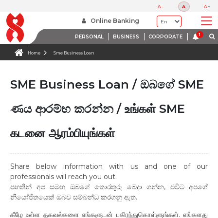
A-
A
A+
Online Banking
PERSONAL
BUSINESS
CORPORATE
Home
Sme Business Loan
SME Business Loan / ඔබගේ SME
ණය ආරම්භ කරන්න / உங்கள் SME
கடனை ஆரம்பியுங்கள்
Share below information with us and one of our
professionals will reach you out.
පහතින් අප සමඟ ඔබගේ තොරතුරු බෙදා ගන්න, එවිට අපගේ
නියෝජිතයෙක් ඔබව සම්බන්ධ කරගනු ඇත.
கீழே உள்ள தகவல்களை எங்களுடன் பகிரந்துகொள்ளுங்கள். எங்களது