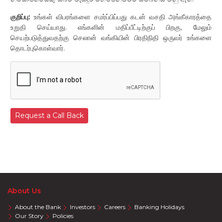
குறிப்பு:
உங்கள் விபரங்களை சமர்ப்பிப்பது கடன் வசதி அங்கீகாரத்தை
உறுதி செய்யாது. எங்களின் மதிப்பீட்டிற்குப் பிறகு, மேலும்
செயற்படுத்துவதற்கு செலான் வங்கியின் பிரதிநிதி ஒருவர் உங்களை
தொடர்புகொள்வார்.
Request a Call Back
About Us
About the Bank
Investors
Careers
Banking Holidays
Our Story
Policies